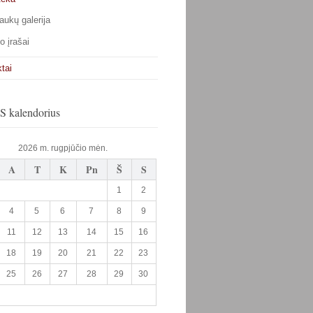
aukų galerija
o įrašai
tai
 kalendorius
2026 m. rugpjūčio mėn.
A
T
K
Pn
Š
S
1
2
4
5
6
7
8
9
11
12
13
14
15
16
18
19
20
21
22
23
25
26
27
28
29
30