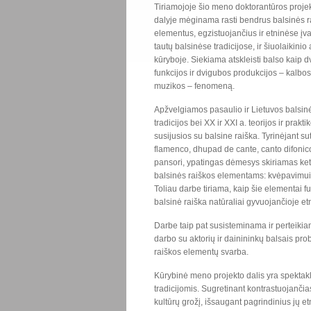
Tiriamojoje šio meno doktorantūros proje
dalyje mėginama rasti bendrus balsinės r
elementus, egzistuojančius ir etninėse įva
tautų balsinėse tradicijose, ir šiuolaikinio 
kūryboje. Siekiama atskleisti balso kaip 
funkcijos ir dvigubos produkcijos – kalbos 
muzikos – fenomeną.
Apžvelgiamos pasaulio ir Lietuvos balsin
tradicijos bei XX ir XXI a. teorijos ir prakti
susijusios su balsine raiška. Tyrinėjant sut
flamenco, dhupad de cante, canto difonic
pansori, ypatingas dėmesys skiriamas ke
balsinės raiškos elementams: kvėpavimui, r
Toliau darbe tiriama, kaip šie elementai fu
balsinė raiška natūraliai gyvuojančioje et
Darbe taip pat susisteminama ir perteikia
darbo su aktorių ir dainininkų balsais pr
raiškos elementų svarba.
Kūrybinė meno projekto dalis yra spektakli
tradicijomis. Sugretinant kontrastuojančia
kultūrų grožį, išsaugant pagrindinius jų e