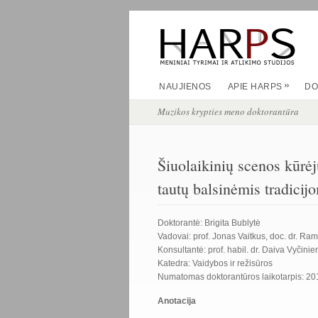
»
NAUJIENOS
APIE HARPS
DO
Muzikos krypties meno doktorantūra
Šiuolaikinių scenos kūrėj
tautų balsinėmis tradicij
Doktorantė: Brigita Bublytė
Vadovai: prof. Jonas Vaitkus, doc. dr. Ra
Konsultantė: prof. habil. dr. Daiva Vyčinie
Katedra: Vaidybos ir režisūros
Numatomas doktorantūros laikotarpis: 2
Anotacija