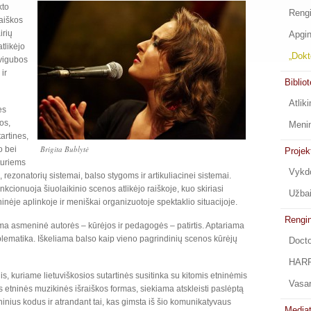
kto
Rengi
aiškos
irių
Apgin
atlikėjo
„Dokt
dvigubos
ir
Biblio
Atlik
ės
kos,
Menin
artines,
Brigita Bublytė
o bei
Projek
turiems
Vykdo
ezonatorių sistemai, balso stygoms ir artikuliacinei sistemai.
nkcionuoja šiuolaikinio scenos atlikėjo raiškoje, kuo skiriasi
Užbai
ninėje aplinkoje ir meniškai organizuotoje spektaklio situacijoje.
Rengin
ma asmeninė autorės – kūrėjos ir pedagogės – patirtis. Aptariama
oblematika. Iškeliama balso kaip vieno pagrindinių scenos kūrėjų
Docto
HARP
s, kuriame lietuviškosios sutartinės susitinka su kitomis etninėmis
Vasa
s etninės muzikinės išraiškos formas, siekiama atskleisti paslėptą
tninius kodus ir atrandant tai, kas gimsta iš šio komunikatyvaus
Media