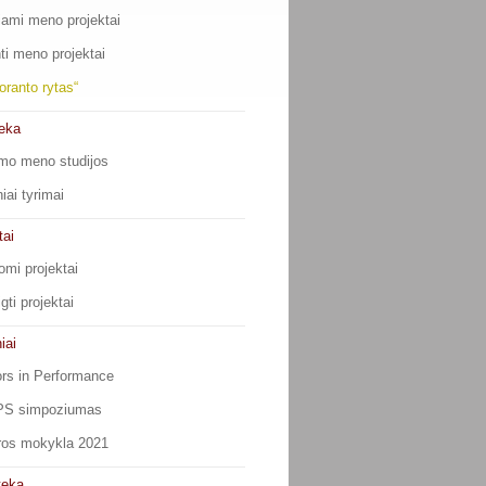
ami meno projektai
ti meno projektai
oranto rytas“
teka
imo meno studijos
iai tyrimai
tai
mi projektai
gti projektai
iai
rs in Performance
S simpoziumas
ros mokykla 2021
teka