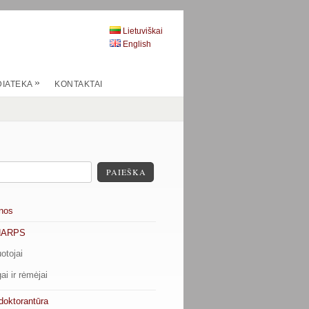
Lietuviškai
English
»
IATEKA
KONTAKTAI
PAIEŠKA
nos
HARPS
otojai
ai ir rėmėjai
doktorantūra