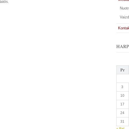
aklis.
Nuotr
Vaizd
Kontak
HARPS
Pr
3
10
17
24
31
« Bal