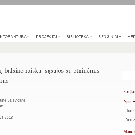
»
»
»
»
KTORANTŪRA
PROJEKTAI
BIBLIOTEKA
RENGINIAI
MED
ų balsinė raiška: sąsajos su etninėmis
omis
Naujie
munė Balevičiūtė
Apie 
nė
Darbu
014-2018
Draug
Meno 