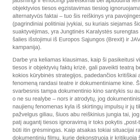
jausmingi ir emocingi pareiškimai bei apibūdina f
objektyvios tiesos egzistavimas tiesiog ignoruojama
alternatyvūs faktai – tuo šis reiškinys yra pavojing
(pagrindiniai politiniai įvykiai, su kuriais siejamas š
suaktyvėjimas, yra Jungtinės Karalystės surengtas
šalies išstojimui iš Europos Sąjungos (Brexit) ir JA
kampanija).
Darbe yra keliamas klausimas, kaip ši pasikeitusi v
tiesos ir objektyvių faktų krizė, gali paveikti teatrą 
kokios kūrybinės strategijos, padedančios kritiškai 
fenomeną randasi teatre ir dokumentiniame kine. 
svarbesnis tampa dokumentinio kino santykis su audi
o ne su realybe – nors ir atrodytų, jog dokumentinis 
naujienų fenomenas kyla iš skirtingų impulsų ir jų tik
pažvelgus giliau, šiuos abu reiškinius jungia tai, jog
patį augantį tiesos ignoravimą ir toks pokytis „post-
būti itin grėsmingas. Kaip atsakas tokiai situacijai 
dokumentinių filmų, kurie dekonstruoja ir kritikuoja 