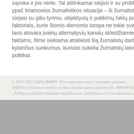
sąvoka ir jos verte. Tai atitinkamai siejasi ir su pro
ypač tiriamosios žurnalistikos situacija – ši žurnalis
siejasi su giliu tyrimu, objektyvių ir patikimų faktų pa
faktoriais, kurie šiomis dienomis tampa ne tokie sva
tarsi atsvara įvairių alternatyvių kanalų skleidžiam
faktams, filme siekiama atskleisti šią žurnalistų dar
kylančius sunkumus, kuriuos sukelia žurnalistų laisv
politikai.
© 2013-2021 LMTA HARPS. Visos autorinės teisės saugomos įstatymu.
HARPS yra Lietuvos mokslo tarybos finansuojamo (sutarties Nr. MIP-095/20
„Atlikėjo polifunkcionalumas muzikiniuose, kultūriniuose ir socialiniuose 