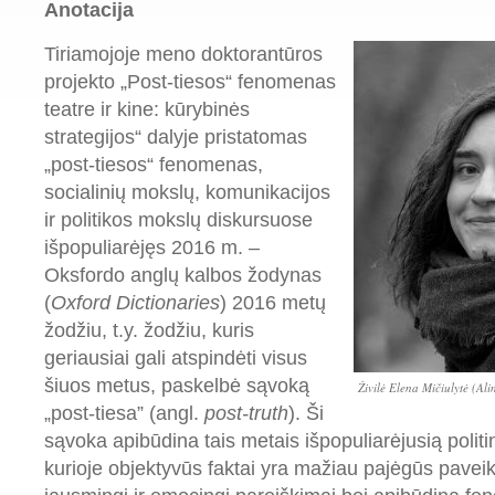
Anotacija
Tiriamojoje meno doktorantūros
projekto „Post-tiesos“ fenomenas
teatre ir kine: kūrybinės
strategijos“ dalyje pristatomas
„post-tiesos“ fenomenas,
socialinių mokslų, komunikacijos
ir politikos mokslų diskursuose
išpopuliarėjęs 2016 m. –
Oksfordo anglų kalbos žodynas
(
Oxford Dictionaries
) 2016 metų
žodžiu, t.y. žodžiu, kuris
geriausiai gali atspindėti visus
šiuos metus, paskelbė sąvoką
Živilė Elena Mičiulytė (
Ali
„post-tiesa” (angl.
post-truth
). Ši
sąvoka apibūdina tais metais išpopuliarėjusią politin
kurioje objektyvūs faktai yra mažiau pajėgūs pavei