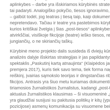
aplinkybes – darbe yra išskiriamos kūrybinės strateg
tai padaryti. Analogiško pokyčio, tiesos ignoravimo
– galbūt todėl, jog teatras į tiesą taip, kaip dokumen
nepretendavo. Tačiau ir teatre yra pastebimos kūryb
kurios kritiškai žvelgia į šias „post-tiesos“ aplinkybes
atvirkščiai, visiškoje fikcijoje (teatre) ieško tiesos,
jungiančių, o ne skiriančių taškų.
Kūrybinė meno projekto dalis susideda iš dviejų kūri
analizės dalyje išskirtas strategijas ir jas papildant
spektaklis „Paskutinį kartą atnaujinta“ (Klaipėdos j
premjera 2017), kuris tiek savo tema, tiek forma na
reiškinį, įvairias sąmokslo teorijas ir dingstančias ri
fikcijos. Antrasis yra šiuo metu kuriamas dokumenti
tiriamosios žurnalistikos žurnalistus, kadangi „post-
aktualus žurnalistikos klausimas – ši visuomeninė „p
yra glaudžiai susijusi su pakitusia politikų ir kitų (
pozicijose) asmenų komunikacija su visuomene bei 