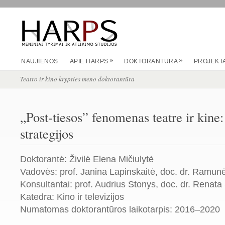
»
»
NAUJIENOS
APIE HARPS
DOKTORANTŪRA
PROJEKTA
Teatro ir kino krypties meno doktorantūra
„Post-tiesos” fenomenas teatre ir kine
strategijos
Doktorantė: Živilė Elena Mičiulytė
Vadovės: prof. Janina Lapinskaitė, doc. dr. Ramunė
Konsultantai: prof. Audrius Stonys, doc. dr. Renata
Katedra: Kino ir televizijos
Numatomas doktorantūros laikotarpis: 2016–2020