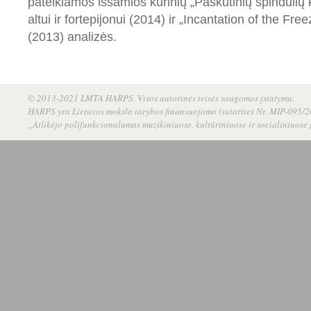
pateikiamos išsamios kūrinių „Paskutinių spindulių ka
altui ir fortepijonui (2014) ir „Incantation of the Free
(2013) analizės.
© 2013-2021 LMTA HARPS. Visos autorinės teisės saugomos įstatymu.
HARPS yra Lietuvos mokslo tarybos finansuojamo (sutarties Nr. MIP-095/20
„Atlikėjo polifunkcionalumas muzikiniuose, kultūriniuose ir socialiniuose 