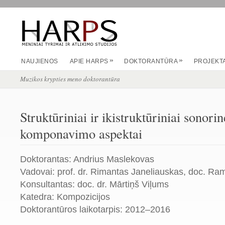
»
»
NAUJIENOS
APIE HARPS
DOKTORANTŪRA
PROJEKTA
Muzikos krypties meno doktorantūra
Struktūriniai ir ikistruktūriniai sonor
komponavimo aspektai
Doktorantas: Andrius Maslekovas
Vadovai: prof. dr. Rimantas Janeliauskas, doc. Ra
Konsultantas: doc. dr. Mārtiņš Viļums
Katedra: Kompozicijos
Doktorantūros laikotarpis: 2012–2016