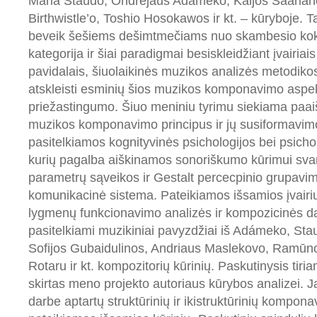
Maria Staudo, Ondřejaus Adámeko, Kaijos Saariah
Birthwistle’o, Toshio Hosokawos ir kt. – kūryboje. Ta
beveik šešiems dešimtmečiams nuo skambesio kok
kategorija ir šiai paradigmai besiskleidžiant įvairiai
pavidalais, šiuolaikinės muzikos analizės metodiko
atskleisti esminių šios muzikos komponavimo aspek
priežastingumo. Šiuo meniniu tyrimu siekiama paaiš
muzikos komponavimo principus ir jų susiformavimo
pasitelkiamos kognityvinės psichologijos bei psicho
kurių pagalba aiškinamos sonoriškumo kūrimui sv
parametrų sąveikos ir Gestalt percecpinio grupavi
komunikacinė sistema. Pateikiamos išsamios įvairi
lygmenų funkcionavimo analizės ir kompozicinės d
pasitelkiami muzikiniai pavyzdžiai iš Adámeko, Stau
Sofijos Gubaidulinos, Andriaus Maslekovo, Ramūno
Rotaru ir kt. kompozitorių kūrinių. Paskutinysis tiri
skirtas meno projekto autoriaus kūrybos analizei. 
darbe aptartų struktūrinių ir ikistruktūrinių kompon