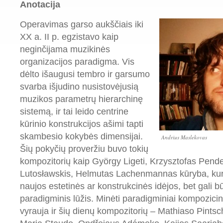
Anotacija
Operavimas garso aukščiais iki
XX a. II p. egzistavo kaip
neginčijama muzikinės
organizacijos paradigma. Vis
dėlto išaugusi tembro ir garsumo
svarba išjudino nusistovėjusią
muzikos parametrų hierarchinę
sistemą, ir tai leido centrine
kūrinio konstrukcijos ašimi tapti
skambesio kokybės dimensijai.
Andrius Maslekovas
Šių pokyčių proveržiu buvo tokių
kompozitorių kaip György Ligeti, Krzysztofas Pende
Lutosławskis, Helmutas Lachenmannas kūryba, kurio
naujos estetinės ar konstrukcinės idėjos, bet gali b
paradigminis lūžis. Minėti paradigminiai kompozici
vyrauja ir šių dienų kompozitorių – Mathiaso Pints