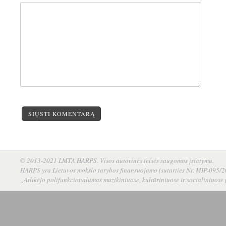
SIŲSTI KOMENTARĄ
© 2013-2021 LMTA HARPS. Visos autorinės teisės saugomos įstatymu.
HARPS yra Lietuvos mokslo tarybos finansuojamo (sutarties Nr. MIP-095/20
„Atlikėjo polifunkcionalumas muzikiniuose, kultūriniuose ir socialiniuose 