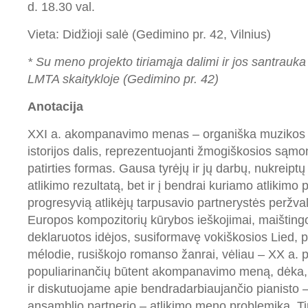
d. 18.30 val.
Vieta: Didžioji salė (Gedimino pr. 42, Vilnius)
* Su meno projekto tiriamąja dalimi ir jos santrauka
LMTA skaitykloje (Gedimino pr. 42)
Anotacija
XXI a. akompanavimo menas – organiška muzikos atl
istorijos dalis, reprezentuojanti žmogiškosios sąmone
patirties formas. Gausa tyrėjų ir jų darbų, nukreiptų
atlikimo rezultatą, bet ir į bendrai kuriamo atlikimo
progresyvią atlikėjų tarpusavio partnerystės peržva
Europos kompozitorių kūrybos ieškojimai, maišti
deklaruotos idėjos, susiformavę vokiškosios Lied, p
mélodie, rusiškojo romanso žanrai, vėliau – XX a. pi
populiarinančių būtent akompanavimo meną, dėka
ir diskutuojame apie bendradarbiaujančio pianisto –
ansamblio partnerio – atlikimo meno problemiką. 