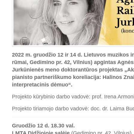
2022 m. gruodžio 12 ir 14 d. Lietuvos muzikos ir
rūmai, Gedimino pr. 42, Vilnius) apgintas Agnės 
Jurkūnienės meno doktorantūros projektas „
pianisto partneriškumo koreliacija: Halinos Zna
interpretacinis dėmuo“.
Projekto kūrybinio darbo vadovė: prof. Irena Armon
Projekto tiriamojo darbo vadovė: doc. dr. Laima B
Gruodžio 12 d. 18.30 val.
LMTA Didžiojoje salėje
(Gedimino pr. 42, Vilnius)