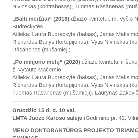
Nivinskas (kontrabosas), Tuomas Räsänenas (muša
„Balti medžiai“ (2018)
džiazo kvintetui, m. Vyčio N
Budreckytės
Atlieka: Laura Budreckytė (balsas), Janas Maksimo
Richardas Banys (fortepijonas), Vytis Nivinskas (
Räsänenas (mušamieji)
„Po milijono metų“ (2020)
džiazo kvintetui ir šokė
ž. Vytauto Mačernio
Atlieka: Laura Budreckytė (balsas), Janas Maksimo
Richardas Banys (fortepijonas), Vytis Nivinskas (ko
Tuomas Räsänenas (mušamieji), Laurynas Žakeviči
Gruodžio 15 d. d. 10 val.
LMTA Juozo Karoso salėje
(Gedimino pr. 42, Viln
MENO DOKTORANTŪROS PROJEKTO TIRIAMO