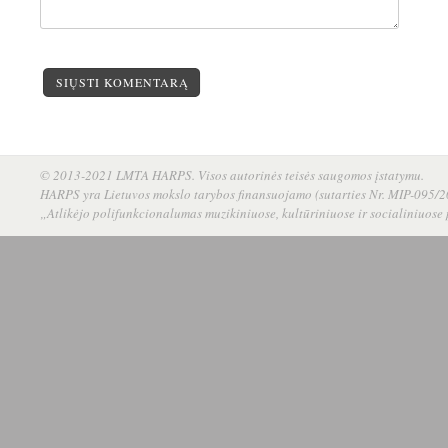
SIŲSTI KOMENTARĄ
© 2013-2021 LMTA HARPS. Visos autorinės teisės saugomos įstatymu.
HARPS yra Lietuvos mokslo tarybos finansuojamo (sutarties Nr. MIP-095/20
„Atlikėjo polifunkcionalumas muzikiniuose, kultūriniuose ir socialiniuose 