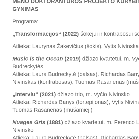
MENO DOKTORANTŪROS PROJEKTO KŪRYBIN
GYNIMAS
Programa:
„Transformacijos“ (2022)
šokėjui ir kontrabosui s
Atlieka: Laurynas Žakevičius (šokis), Vytis Nivinsk
Music is the Ocean
(2019)
džiazo kvartetui, m. Vy
Budreckytės
Atlieka: Laura Budreckytė (balsas), Richardas Banys
Nivinskas (kontrabosas), Tuomas Räsänenas (muša
„Interviu“ (2021)
džiazo trio, m. Vyčio Nivinsko
Atlieka: Richardas Banys (fortepijonas), Vytis Nivi
Tuomas Räsänenas (mušamieji)
Nuages Gris
(1881)
džiazo kvartetui, m. Ferenco L
Nivinsko
Atlieka: Laura Budreckytė (balsas), Richardas Banys