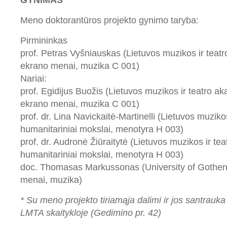
GYNIMAS
Meno doktorantūros projekto gynimo taryba:
Pirmininkas
prof. Petras Vyšniauskas (Lietuvos muzikos ir teatr
ekrano menai, muzika C 001)
Nariai:
prof. Egidijus Buožis (Lietuvos muzikos ir teatro ak
ekrano menai, muzika C 001)
prof. dr. Lina Navickaitė-Martinelli (Lietuvos muziko
humanitariniai mokslai, menotyra H 003)
prof. dr. Audronė Žiūraitytė (Lietuvos muzikos ir te
humanitariniai mokslai, menotyra H 003)
doc. Thomasas Markussonas (University of Gothen
menai, muzika)
* Su meno projekto tiriamąja dalimi ir jos santrauka
LMTA skaitykloje (Gedimino pr. 42)