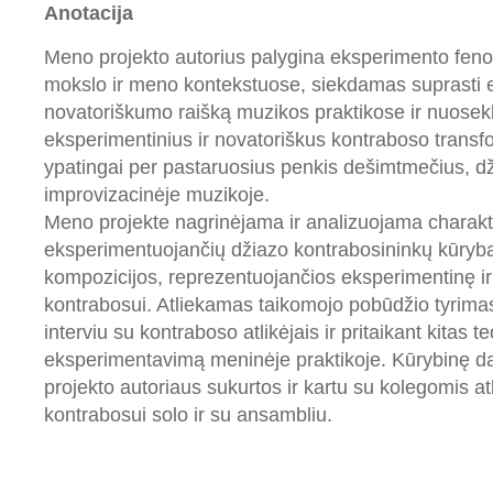
Anotacija
Meno projekto autorius palygina eksperimento fen
mokslo ir meno kontekstuose, siekdamas suprasti 
novatoriškumo raišką muzikos praktikose ir nuosekl
eksperimentinius ir novatoriškus kontraboso transf
ypatingai per pastaruosius penkis dešimtmečius, dž
improvizacinėje muzikoje.
Meno projekte nagrinėjama ir analizuojama charakt
eksperimentuojančių džiazo kontrabosininkų kūryba
kompozicijos, reprezentuojančios eksperimentinę i
kontrabosui. Atliekamas taikomojo pobūdžio tyrimas
interviu su kontraboso atlikėjais ir pritaikant kitas t
eksperimentavimą meninėje praktikoje. Kūrybinę d
projekto autoriaus sukurtos ir kartu su kolegomis at
kontrabosui solo ir su ansambliu.